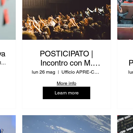
va
POSTICIPATO |
Incontro con M.
P
Delegazione dell'Emilia Romagna
Palladino (RPUE IT
lun 26 mag
Ufficio APRE-CNR
lu
- Istruzione)
More info
Learn more