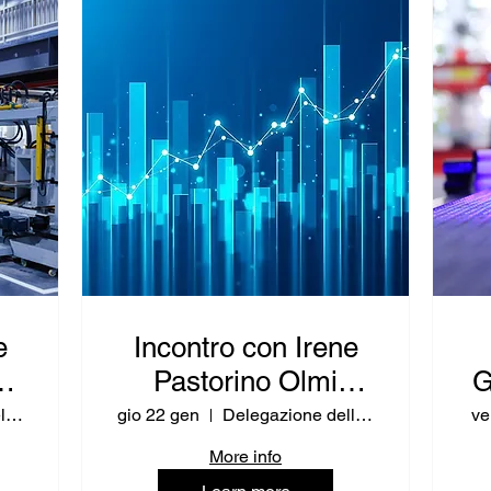
e
Incontro con Irene
Pastorino Olmi
G
(RPUE IT -
(
Delegazione della Regione Emilia-Romagna
gio 22 gen
Delegazione della Regione Puglia
ve
Competitività,
More info
a)
Crescita e Energia)