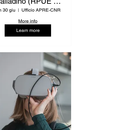
alladino (RPUE IT
- Istruzione)
n 30 giu
Ufficio APRE-CNR
More info
Learn more