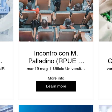
Incontro con M.
ti
Palladino (RPUE IT
G
ca
- Istruzione)
(
CNR
mar 19 mag
Ufficio Università di Torino
ve
More info
Learn more