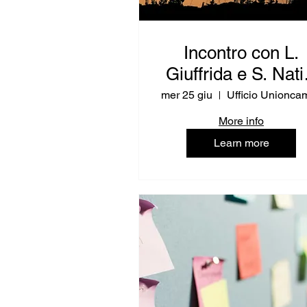
Incontro con L.
Giuffrida e S. Nati
(RPUE IT - Digital
mer 25 giu
More info
Learn more