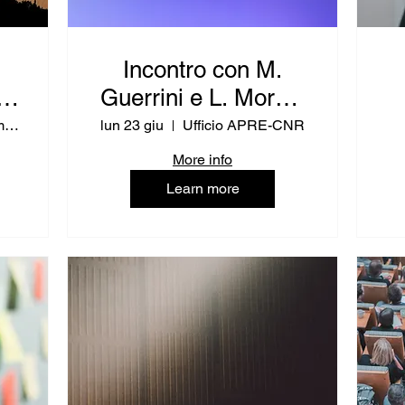
Incontro con M.
vi
Guerrini e L. Moretti
e)
(RPUE IT - Ricerca
Ufficio Unioncamere Piemonte e Unito
lun 23 giu
Ufficio APRE-CNR
e Innovazione)
More info
Learn more