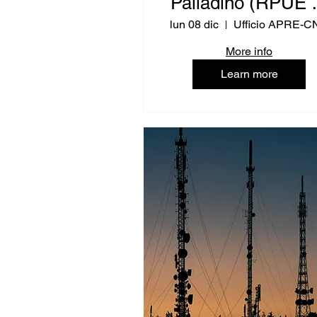
Palladino (RPUE 
- Istruzione)
lun 08 dic
Ufficio APRE-C
More info
Learn more