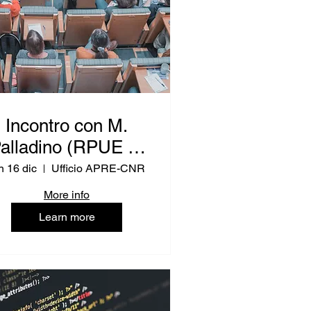
Incontro con M.
alladino (RPUE IT
- Istruzione)
n 16 dic
Ufficio APRE-CNR
More info
Learn more