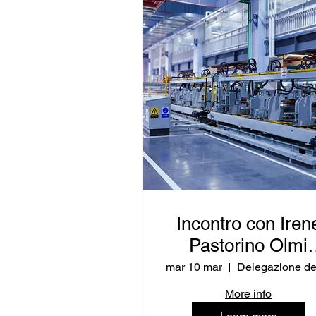
Incontro con Iren
Pastorino Olmi
(RPUE IT -
mar 10 mar
Competitività,
More info
Crescita e Energi