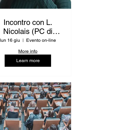
Incontro con L.
Nicolais (PC di
Horizon Europe -
lun 16 giu
Evento on-line
EIC & EIT)
More info
Learn more