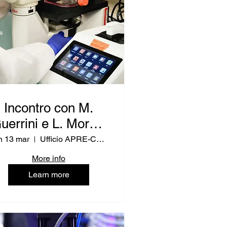
Incontro con M.
uerrini e L. Moretti
RPUE IT - Ricerca
n 13 mar
Ufficio APRE-CNR
e Innovazione)
More info
Learn more