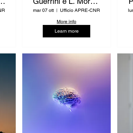
IT
Guerrini e L. Moretti
P
(RPUE IT - Ricerca
NR
mar 07 ott
Ufficio APRE-CNR
lu
e Innovazione)
More info
Learn more