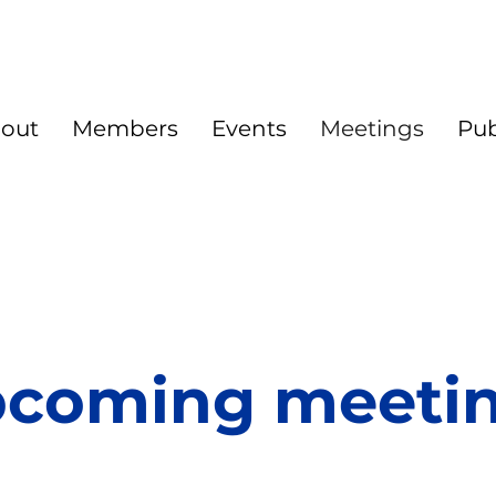
out
Members
Events
Meetings
Pub
coming meeti