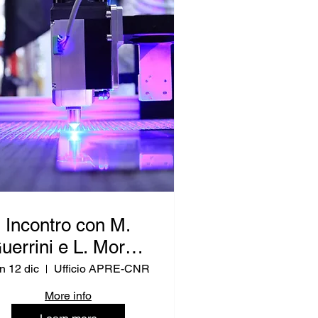
Incontro con M.
uerrini e L. Moretti
RPUE IT - Ricerca
n 12 dic
Ufficio APRE-CNR
e Innovazione)
More info