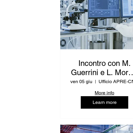
Incontro con M.
Guerrini e L. Moret
(RPUE IT - Ricer
ven 05 giu
Ufficio APRE-
e Innovazione)
More info
Learn more